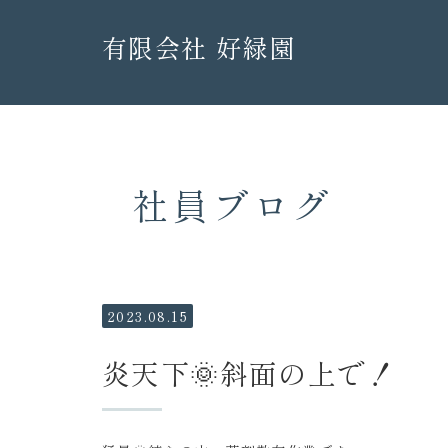
有限会社 好緑園
社員ブログ
2023.08.15
炎天下🌞斜面の上で！