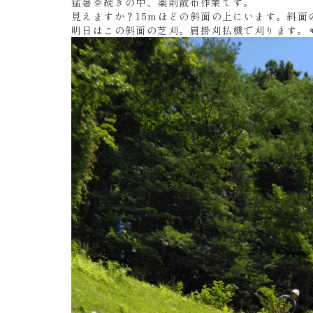
猛暑🌞続きの中、薬剤散布作業です。
見えますか？15mほどの斜面の上にいます。斜面の
明日はこの斜面の芝刈。肩掛刈払機で刈ります。