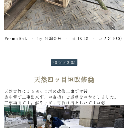
Permalink
by 台湾金魚
at 18:48
コメント(0)
2026.02.05
天然四ッ目垣改修🤗
天然青竹による四ッ目垣の改修工事です🚧
途中雪で工事出来ず、お客様にご迷惑をおかけしました。
工事再開です。🤗やっぱり青竹は清々しいですね😄