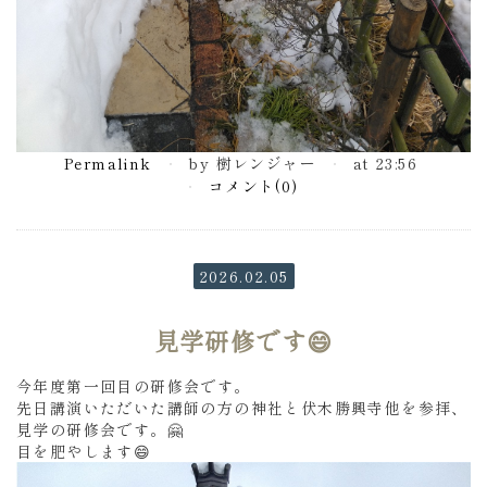
Permalink
by 樹レンジャー
at 23:56
コメント(0)
2026.02.05
見学研修です😄
今年度第一回目の研修会です。
先日講演いただいた講師の方の神社と伏木勝興寺他を参拝、
見学の研修会です。🤗
目を肥やします😄