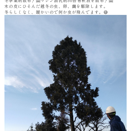
冬季薬剤散布！🤗マシン油乳剤50倍希釈液を散布！🤗
木の皮にひそんだ越冬の虫、卵、繭を駆除します。
冬らしくなく、暖かいので何か虫が飛んでます。😅