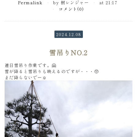
Permalink
by 樹レンジャー
at 21:17
コメント(0)
2024.12.08
雪吊りNO.2
連日雪吊り作業です。🤗
雪が降ると雪吊りも映えるのですが・・・🥺
まだ降らないでー☺️