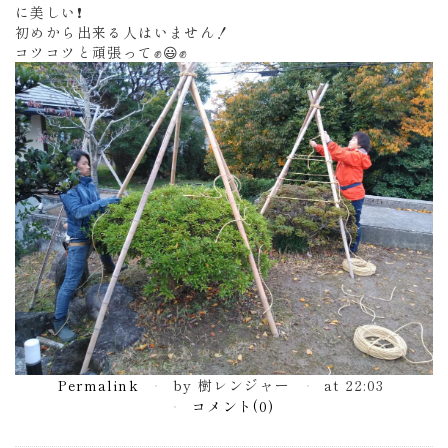
に美しい❗
初めから出来る人はいません！
コツコツと頑張って✊😃✊
Permalink
by 樹レンジャー
at 22:03
コメント(0)