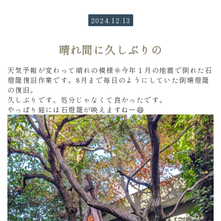
2024.12.13
晴れ間に久しぶりの
天気予報が変わって晴れの模様🌞今年１月の地震で倒れた石
燈籠復旧作業です。8月まで毎日のようにしていた倒壊燈籠
の復旧。
久しぶりです。処分じゃなくて良かったです。
やっぱり庭には石燈籠が映えますねー😄