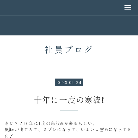
社員ブログ
2023.01.24
十年に一度の寒波❗
また？！10年に1度の寒波❄️が来るらしい。
風🌬️が出てきて、ミゾレになって、いよいよ雪❄️になってき
た！