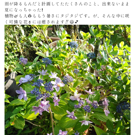
雨が降るもんだと計画してたたくさんのこと、出来ないまま
夏になっちゃった❗
植物🌿も人👷ももう暑さにタジタジです。が、そんな中に咲
く可憐な花🌷には癒されます‼️😃💕