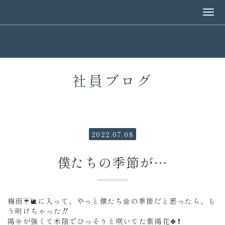
社員ブログ
2022.07.08
僕たちの季節が…
梅雨☔🐌に入って、やっと僕たち🌼の季節だと思ったら、も
う明けちゃった‼️
陽🌞が強くて木陰でひっそりと咲いてた紫陽花🍀❗